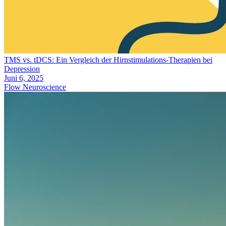
TMS vs. tDCS: Ein Vergleich der Hirnstimulations-Therapien bei
Depression
Juni 6, 2025
Flow Neuroscience