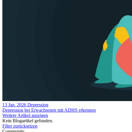
13 Jan. 2026
Depression
Depression bei Erwachsenen mit ADHS erkennen
Weitere Artikel anzeigen
Kein Blogartikel gefunden.
Filter zurücksetzen
Community