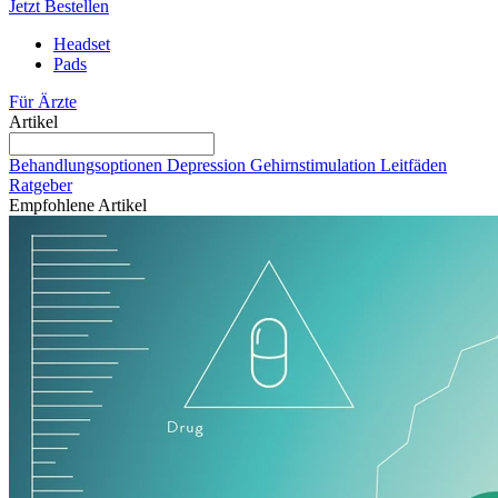
Jetzt Bestellen
Headset
Pads
Für Ärzte
Artikel
Behandlungsoptionen
Depression
Gehirnstimulation
Leitfäden
Ratgeber
Empfohlene Artikel